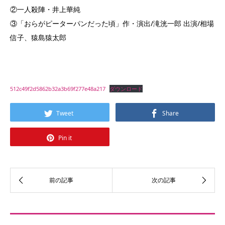
②一人殺陣・井上華純
③「おらがピーターパンだった頃」作・演出/滝洸一郎 出演/相場
信子、猿島猿太郎
512c49f2d5862b32a3b69f277e48a217
ダウンロード
Tweet
Share
Pin it