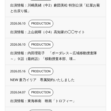
出演情報：川嶋美緖（中2）劇団美松 特別公演「紅屋お菊
と出戻り狐」
2026.06.10
PRODUCTION
出演情報：上山就暉（小4）高知家の◯◯サイト
2026.06.10
PRODUCTION
出演情報：内田理彩子 「ボーダレス～広域移動捜査隊
～」９話（最終話）「移動捜査本部、壊...
2026.05.16
PRODUCTION
NEW 蒼乃イリア 専属契約いたしました
2026.04.07
PRODUCTION
出演情報：東海林南 映画「トロフィー」