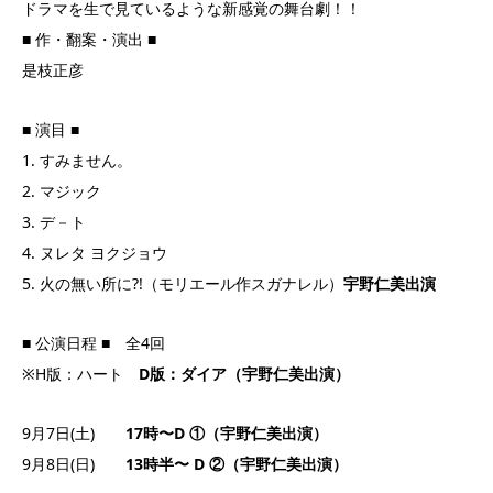
ドラマを生で見ているような新感覚の舞台劇！！
■ 作・翻案・演出 ■
是枝正彦
■ 演目 ■
1. すみません。
2. マジック
3. デ－ト
4. ヌレタ ヨクジョウ
5. 火の無い所に?!（モリエール作スガナレル）
宇野仁美出演
■ 公演日程 ■ 全4回
※H版：ハート
D版：ダイア（宇野仁美出演）
9月7日(土)
17時〜D ①（宇野仁美出演）
9月8日(日)
13時半〜 D ②（宇野仁美出演）