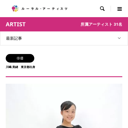

ARTIST
所属アーティスト 31名
最新記事
俳優
川嶋 美緖 東京都出身