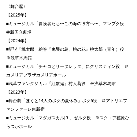
〈舞台歴〉
【2025年】
■ミュージカル「冒険者たち〜この海の彼方へ〜」マンプク役
@新国立劇場
【2024年】
■新説「桃太郎」絵巻『鬼哭の島、桃の花』桃太郎（青年）役
＠浅草木馬館
■ミュージカル「チャコとリータレッタ」にクリスティン役 ＠
カメリアプラザカメリアホール
■浅草ファンタジカル『紅散鬼』村人葵役 ＠浅草木馬館
【2023年】
■舞台劇「ぼくと14人のボクの夏休み」ボク6役 ＠アトリエフ
ァンファーレ東新宿
■ミュージカル「マダガスカルJR.」ゼルダ役 ＠スクエア荏原ひ
らつかホール