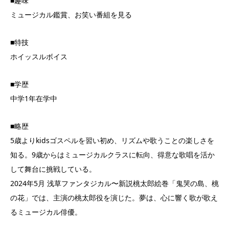
■趣味
ミュージカル鑑賞、お笑い番組を見る
■特技
ホイッスルボイス
■学歴
中学1年在学中
■略歴
5歳よりkidsゴスペルを習い初め、リズムや歌うことの楽しさを
知る。9歳からはミュージカルクラスに転向、得意な歌唱を活か
して舞台に挑戦している。
2024年5月 浅草ファンタジカル〜新説桃太郎絵巻「鬼哭の島、桃
の花」では、主演の桃太郎役を演じた。夢は、心に響く歌が歌え
るミュージカル俳優。