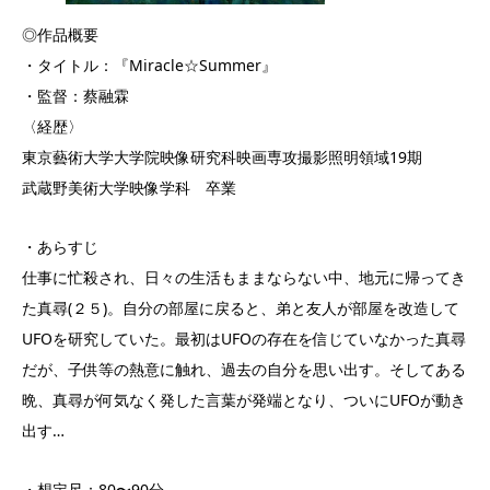
◎作品概要
・タイトル：『Miracle☆Summer』
・監督：蔡融霖
〈経歴〉
東京藝術大学大学院映像研究科映画専攻撮影照明領域19期
武蔵野美術大学映像学科 卒業
・あらすじ
仕事に忙殺され、日々の生活もままならない中、地元に帰ってき
た真尋(２５)。自分の部屋に戻ると、弟と友人が部屋を改造して
UFOを研究していた。最初はUFOの存在を信じていなかった真尋
だが、子供等の熱意に触れ、過去の自分を思い出す。そしてある
晩、真尋が何気なく発した言葉が発端となり、ついにUFOが動き
出す…
・想定尺：80〜90分