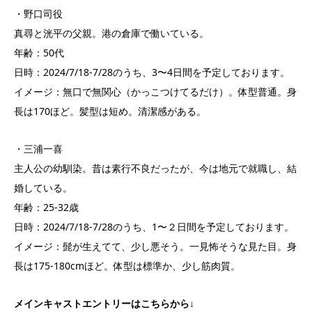
・野口司役
真尋と洸平の父親。港の倉庫で働いている。
年齢：50代
日時：2024/7/18-7/28のうち、3〜4日間を予定しております。
イメージ：無口で無関心（かっこつけてるだけ）。体型普通。身
長は170ほど。髪型は短め。清潔感がある。
・三浦一喜
主人公の幼馴染。昔は素行不良だったが、今は地元で就職し、結
婚している。
年齢：25-32歳
日時：2024/7/18-7/28のうち、1〜２日間を予定しております。
イメージ：髭が生えてて、少し悪そう。一見怖そうな見た目。身
長は175-180cmほど。体型は標準か、少し筋肉質。
メインキャストエントリーはこちらから↓