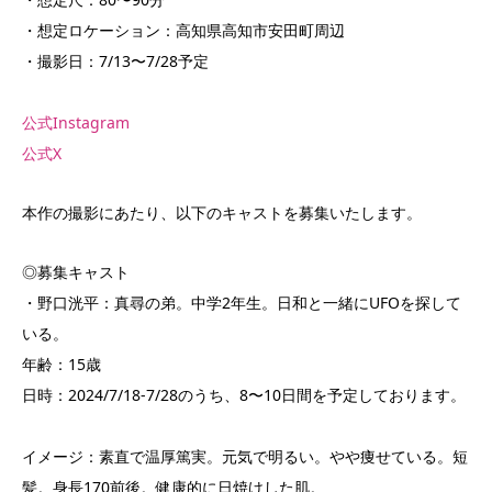
・想定ロケーション：高知県高知市安田町周辺
・撮影日：7/13〜7/28予定
公式Instagram
公式X
本作の撮影にあたり、以下のキャストを募集いたします。
◎募集キャスト
・野口洸平：真尋の弟。中学2年生。日和と一緒にUFOを探して
いる。
年齢：15歳
日時：2024/7/18-7/28のうち、8〜10日間を予定しております。
イメージ：素直で温厚篤実。元気で明るい。やや痩せている。短
髪。身長170前後。健康的に日焼けした肌。